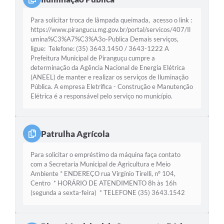
Para solicitar troca de lâmpada queimada, acesso o link :
https://www.pirangucu.mg.gov.br/portal/servicos/407/Il
umina%C3%A7%C3%A3o-Publica Demais serviços,
ligue: Telefone: (35) 3643.1450 / 3643-1222 A
Prefeitura Municipal de Piranguçu cumpre a
determinação da Agência Nacional de Energia Elétrica
(ANEEL) de manter e realizar os serviços de Iluminação
Pública. A empresa Eletrifica - Construção e Manutenção
Elétrica é a responsável pelo serviço no município.
Patrulha Agrícola
Para solicitar o empréstimo da máquina faça contato
com a Secretaria Municipal de Agricultura e Meio
Ambiente * ENDEREÇO rua Virgínio Tirelli, nº 104,
Centro * HORÁRIO DE ATENDIMENTO 8h às 16h
(segunda a sexta-feira) * TELEFONE (35) 3643.1542