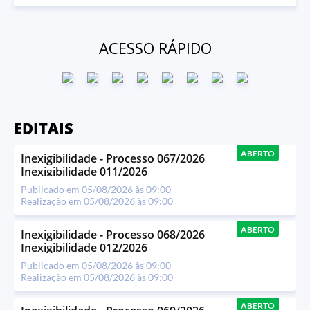
99874-3319 Entre em contato para marcar seu atendimento,
tirar dúvidas e receber as orientações necessárias. Estamos
sempre buscando melhorar nossos serviços e oferecer um
ACESSO RÁPIDO
atendimento mais prático e eficiente para todos. 💚
#PrefeituraDePiranguçu #Piranguçu #CIN
#CarteiraDeIdentidade #AlistamentoMilitar #Atendimento
#WhatsApp
EDITAIS
ABERTO
Inexigibilidade - Processo 067/2026
Inexigibilidade 011/2026
Publicado em 05/08/2026 às 09:00
Realização em 05/08/2026 às 09:00
ABERTO
Inexigibilidade - Processo 068/2026
Inexigibilidade 012/2026
Publicado em 05/08/2026 às 09:00
Realização em 05/08/2026 às 09:00
ABERTO