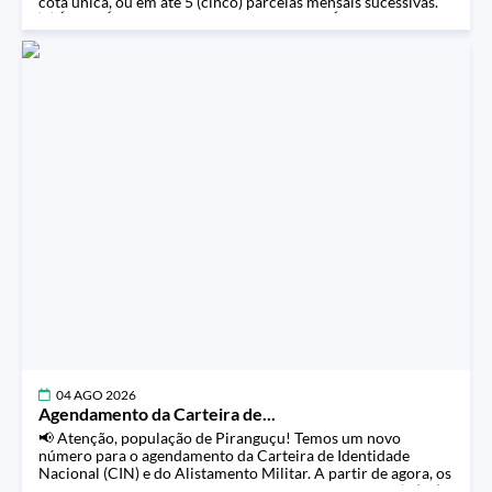
cota única, ou em até 5 (cinco) parcelas mensais sucessivas.
💡 É POSSÍVEL RETIRAR SUA GUIA ATRAVÉS DO LINK:
http://pmpirangucu.redemunicipal.net.br:8080/servicosweb/
home.jsf 📌 Cota Única:10/08/2026 📌 1ª parcela:
10/08/2026 A falta de recebimento da Guia de Arrecadação
não desobriga o sujeito passivo do pagamento dos tributos
no respectivo vencimento. ⁉️ Quem optar por pagar a Cota
Única, terá 10% de desconto no IPTU, Taxa de Lixo e Taxa de
Esgoto de acordo com a Lei complementar Nº 020/2021. 🔺
Prefeitura Municipal de Piranguçu
04 AGO 2026
Agendamento da Carteira de...
📢 Atenção, população de Piranguçu! Temos um novo
número para o agendamento da Carteira de Identidade
Nacional (CIN) e do Alistamento Militar. A partir de agora, os
atendimentos devem ser agendados pelo WhatsApp: 📱 (35)