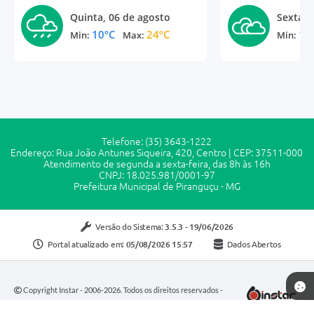
Quinta, 06 de agosto
Sexta, 
10ºC
24ºC
11
Min:
Max:
Min:
Telefone: (35) 3643-1222
Endereço: Rua João Antunes Siqueira, 420, Centro | CEP: 37511-000
Atendimento de segunda a sexta-feira, das 8h às 16h
CNPJ: 18.025.981/0001-97
Prefeitura Municipal de Piranguçu - MG
Versão do Sistema:
3.5.3 - 19/06/2026
Portal atualizado em:
05/08/2026 15:57
Dados Abertos
Copyright Instar - 2006-2026. Todos os direitos reservados -
Instar Tecnologia