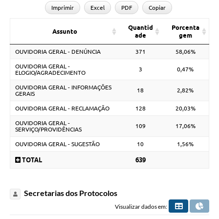
Imprimir
Excel
PDF
Copiar
Quantid
Porcenta
Assunto
ade
gem
OUVIDORIA GERAL - DENÚNCIA
371
58,06%
OUVIDORIA GERAL -
3
0,47%
ELOGIO/AGRADECIMENTO
OUVIDORIA GERAL - INFORMAÇÕES
18
2,82%
GERAIS
OUVIDORIA GERAL - RECLAMAÇÃO
128
20,03%
OUVIDORIA GERAL -
109
17,06%
SERVIÇO/PROVIDÊNCIAS
OUVIDORIA GERAL - SUGESTÃO
10
1,56%
TOTAL
639
Secretarias dos Protocolos
Visualizar dados em: