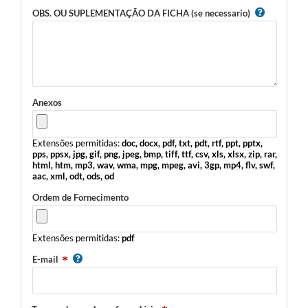
OBS. OU SUPLEMENTAÇÃO DA FICHA (se necessario)
Anexos
Extensões permitidas:
doc, docx, pdf, txt, pdt, rtf, ppt, pptx,
pps, ppsx, jpg, gif, png, jpeg, bmp, tiff, ttf, csv, xls, xlsx, zip, rar,
html, htm, mp3, wav, wma, mpg, mpeg, avi, 3gp, mp4, flv, swf,
aac, xml, odt, ods, od
Ordem de Fornecimento
Extensões permitidas:
pdf
E-mail