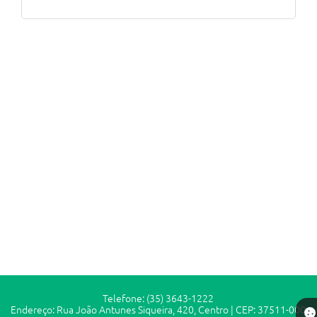
Telefone: (35) 3643-1222
Endereço: Rua João Antunes Siqueira, 420, Centro | CEP: 37511-000