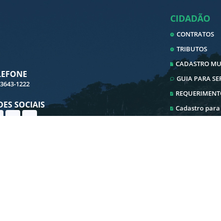
CIDADÃO
CONTRATOS
TRIBUTOS
CADASTRO MUN
LEFONE
GUIA PARA S
 3643-1222
REQUERIMENT
DES SOCIAIS
Cadastro para
Cadastro ITBI
Ouvidoria
Transparência
E-SIC
Iluminação Pu