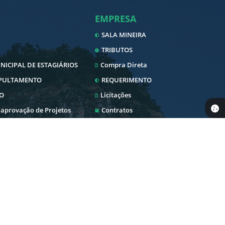
EMPRESA
SALA MINEIRA
TRIBUTOS
ICIPAL DE ESTAGIÁRIOS
Compra Direta
EPULTAMENTO
REQUERIMENTO
O
Licitações
 aprovação de Projetos
Contratos
Nota Fiscal Eletrônica
Diário Oficial
SERVIDOR
 Pública
Transparência
Envio Nota Fiscal/Fatura
Newslatter
WebMail
blica
Telefones Úteis
Holerite Online
Serviços Online
PEDIDO DE COMPRAS
Intranet