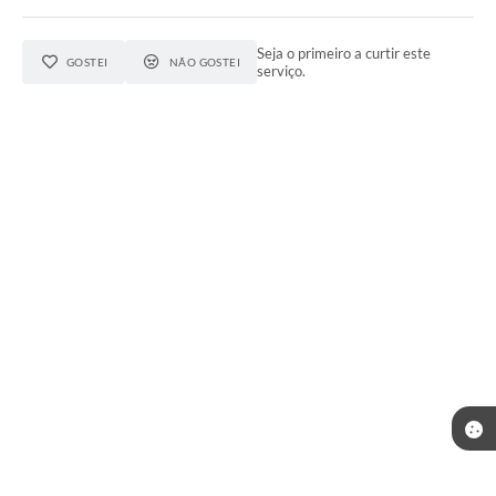
Seja o primeiro a curtir este
GOSTEI
NÃO GOSTEI
serviço.
Telefone: (35) 3643-1222