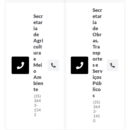
Secr
Secr
etar
etar
ia
ia
de
de
Obr
Agri
as,
cult
Tra
ura
nsp
e
orte
Mei
s e
o
Serv
Am
iços
bien
Púb
te
lico
s
(35)
364
(35)
3-
364
154
3-
2
145
0