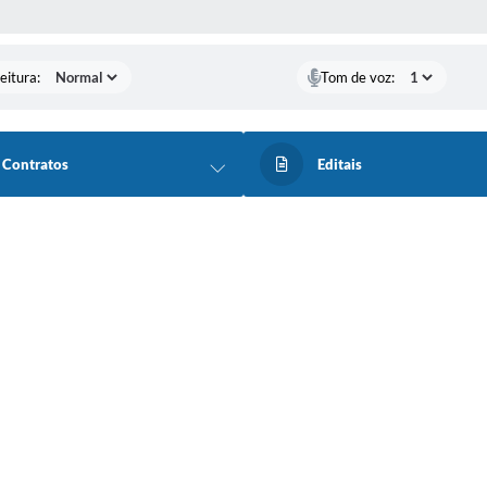
 MÍDIAS
eitura:
Tom de voz:
Contratos
Editais