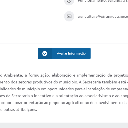
Funcionamento: segunda à se
agricultura@pirangucu.mg.g
Avaliar Informação
io Ambiente, a formulação, elaboração e implementação de projeto
ento dos setores produtivos do município. A Secretaria também está 
cialidades do município em oportunidades para a instalação de empre
es da Secretaria o incentivo e a orientação ao associativismo e ao co
proporcionar orientação ao pequeno agricultor no desenvolvimento da sua
e outras atribuições.