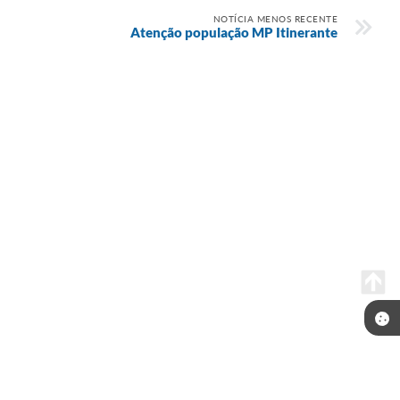
NOTÍCIA MENOS RECENTE
Atenção população MP Itinerante
Telefone: (35) 3643-1222
Endereço: Rua João Antunes Siqueira, 420, Centro | CEP: 37511-000