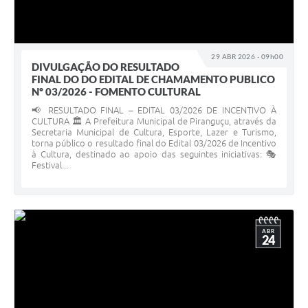
29 ABR 2026 - 09h00
DIVULGAÇÃO DO RESULTADO
FINAL DO DO EDITAL DE CHAMAMENTO PUBLICO
Nº 03/2026 - FOMENTO CULTURAL
📢 RESULTADO FINAL – EDITAL 03/2026 DE INCENTIVO À
CULTURA 🏛️ A Prefeitura Municipal de Piranguçu, através da
Secretaria Municipal de Cultura, Esporte, Lazer e Turismo,
torna público o resultado final do Edital 03/2026 de Incentivo
à Cultura, destinado ao apoio das seguintes iniciativas: 🎭
Festival...
ABR
24