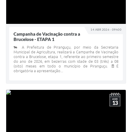
14 ABR 2026 - 09h00
Campanha de Vacinação contra a
Brucelose - ETAPA 1
🐄 A Prefeitura de Piranguçu, por meio da Secretaria
Municipal de Agricultura, realizará a Campanha de Vacinação
contra a Brucelose, etapa 1, referente ao primeiro semestre
do ano de 2026, em bezerras com idade de 03 (três) a 08
(oito) meses em todo o município de Piranguçu. 🧾É
obrigatória a apresentação...
ABR
13