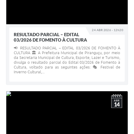
24 ABR 2026 - 12h20
RESULTADO PARCIAL – EDITAL
03/2026 DE FOMENTO À CULTURA
📢 RESULTADO PARCIAL – EDITAL 03/2026 DE FOMENTO À
CULTURA 🏛️ A Prefeitura Municipal de Piranguçu, por meio
da Secretaria Municipal de Cultura, Esporte, Lazer e Turismo,
divulga o resultado parcial do Edital 03/2026 de Fomento à
Cultura, voltado para as seguintes ações: 🎭 Festival de
Inverno Cultural,...
ABR
14