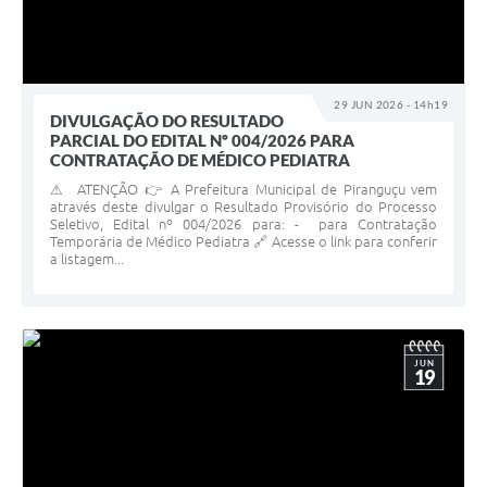
29 JUN 2026 - 14h19
DIVULGAÇÃO DO RESULTADO
PARCIAL DO EDITAL Nº 004/2026 PARA
CONTRATAÇÃO DE MÉDICO PEDIATRA
⚠ ATENÇÃO 👉 A Prefeitura Municipal de Piranguçu vem
através deste divulgar o Resultado Provisório do Processo
Seletivo, Edital nº 004/2026 para: - para Contratação
Temporária de Médico Pediatra 🔗 Acesse o link para conferir
a listagem...
JUN
19