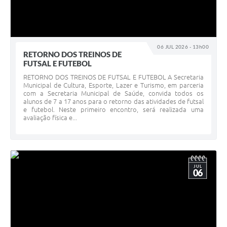
06 JUL 2026 - 13h00
RETORNO DOS TREINOS DE
FUTSAL E FUTEBOL
RETORNO DOS TREINOS DE FUTSAL E FUTEBOL A Secretaria
Municipal de Cultura, Esporte, Lazer e Turismo, em parceria
com a Secretaria Municipal de Saúde, convida todos os
alunos de 7 a 17 anos para o retorno das atividades de futsal
e futebol. Neste primeiro encontro, será realizada uma
avaliação física e...
JUL
06