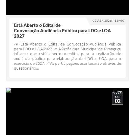
02 ABR 2026 - 13h00
Está Aberto o Edital de
Convocação Audiência Pública para LDO e LOA
2027
📣 Está Aberto o Edital de Convocação Audiência Pública
para LDO e LOA 2027 📌 A Prefeitura Municipal de Piranguçu
informa que está aberto o edital para a realização de
audiência pública para elaboração da LDO e LOA para o
exercício de 2027. 🔗As participações acontecerão através de
questionário...
ABR
02