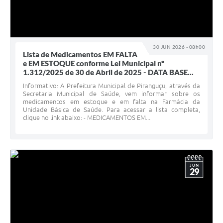
30 JUN 2026 - 08h00
Lista de Medicamentos EM FALTA
e EM ESTOQUE conforme Lei Municipal nº
1.312/2025 de 30 de Abril de 2025 - DATA BASE...
Informativo: A Prefeitura Municipal de Piranguçu, através da
Secretaria Municipal de Saúde, vem informar sobre os
medicamentos em estoque e em falta na Farmácia da
Unidade Básica de Saúde. Para acessar a lista completa,
clique no link abaixo: - MEDICAMENTOS EM...
JUN
29