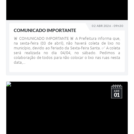
02 ABR 2026 - 09h30
COMUNICADO IMPORTANTE
🚨 COMUNICADO IMPORTANTE 🚨 A Prefeitura informa que,
na sexta-feira (03 de abril), não haverá coleta de lixo no
município, devido ao feriado da Sexta-feira Santa. ✅ A coleta
será realizada no dia 04/04, no sábado. Pedimos a
colaboração de todos para não colocar o lixo nas ruas nesta
data,...
ABR
01