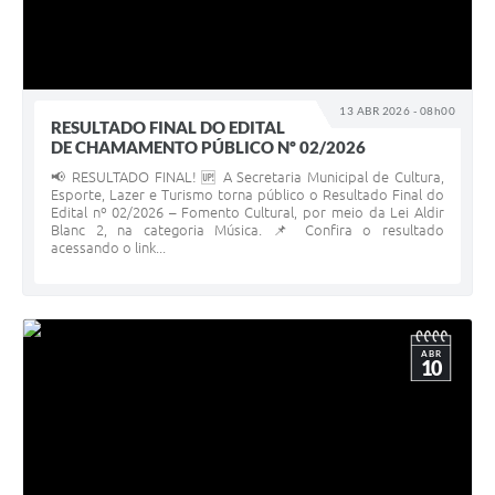
13 ABR 2026 - 08h00
RESULTADO FINAL DO EDITAL
DE CHAMAMENTO PÚBLICO Nº 02/2026
📢 RESULTADO FINAL! 🆙 A Secretaria Municipal de Cultura,
Esporte, Lazer e Turismo torna público o Resultado Final do
Edital nº 02/2026 – Fomento Cultural, por meio da Lei Aldir
Blanc 2, na categoria Música. 📌 Confira o resultado
acessando o link...
ABR
10