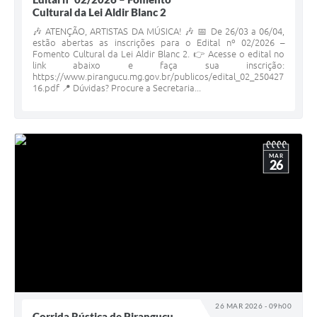
Cultural da Lei Aldir Blanc 2
🎶 ATENÇÃO, ARTISTAS DA MÚSICA! 🎶 📅 De 26/03 a 06/04,
estão abertas as inscrições para o Edital nº 02/2026 –
Fomento Cultural da Lei Aldir Blanc 2. 👉 Acesse o edital no
link abaixo e faça sua inscrição:
https://www.pirangucu.mg.gov.br/publicos/edital_02_250427
16.pdf 📍 Dúvidas? Procure a Secretaria...
MAR
26
26 MAR 2026 - 09h00
Corrida Rústica de Piranguçu,