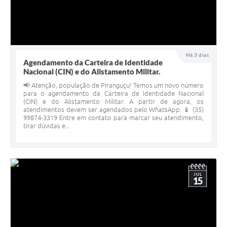
Há 3 dias
Agendamento da Carteira de Identidade
Nacional (CIN) e do Alistamento Militar.
📢 Atenção, população de Piranguçu! Temos um novo número
para o agendamento da Carteira de Identidade Nacional
(CIN) e do Alistamento Militar. A partir de agora, os
atendimentos devem ser agendados pelo WhatsApp: 📱 (35)
99874-3319 Entre em contato para marcar seu atendimento,
tirar dúvidas e...
JUL
15