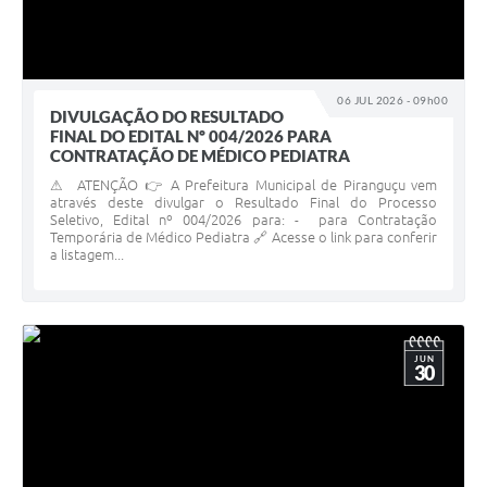
06 JUL 2026 - 09h00
DIVULGAÇÃO DO RESULTADO
FINAL DO EDITAL Nº 004/2026 PARA
CONTRATAÇÃO DE MÉDICO PEDIATRA
⚠ ATENÇÃO 👉 A Prefeitura Municipal de Piranguçu vem
através deste divulgar o Resultado Final do Processo
Seletivo, Edital nº 004/2026 para: - para Contratação
Temporária de Médico Pediatra 🔗 Acesse o link para conferir
a listagem...
JUN
30