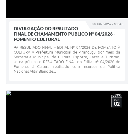
08 JUN 2026 - 10h43
DIVULGAÇÃO DO RESULTADO
FINAL DE CHAMAMENTO PUBLICO Nº 04/2026 -
FOMENTO CULTURAL
📢 RESULTADO FINAL – EDITAL Nº 04/2026 DE FOMENTO À
CULTURA A Prefeitura Municipal de Piranguçu, por meio da
Secretaria Municipal de Cultura, Esporte, Lazer e Turismo,
torna público o RESULTADO FINAL do Edital nº 04/2026 de
Fomento à Cultura, realizado com recursos da Política
Nacional Aldir Blanc de...
JUN
02