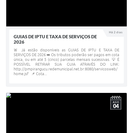
Há 2 dias
GUIAS DE IPTU E TAXA DE SERVIÇOS DE
2026
🚨 Já estão disponíveis as GUIAS DE IPTU E TAXA DE
SERVIÇOS DE 2026 ➡️ Os tributos poderão ser pagos em cota
única, ou em até 5 (cinco) parcelas mensais sucessivas. 💡 É
POSSÍVEL RETIRAR SUA GUIA ATRAVÉS DO LINK:
http://pmpirangucu.redemunicipal.net.br:8080/servicosweb/
home.jsf 📌 Cota...
AGO
04