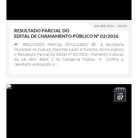
08 ABR 2026 - 18h34
RESULTADO PARCIAL DO
EDITAL DE CHAMAMENTO PÚBLICO Nº 02/2026
📢 RESULTADO PARCIAL DIVULGADO! 🆙 A Secretaria
Municipal de Cultura, Esporte, Lazer e Turismo, torna público
o Resultado Parcial do Edital nº 02/2026 – Fomento Cultural,
da Lei Aldir Blanc 2 na Categoria Música. 📌 Confira o
resultado acessando o...
ABR
07