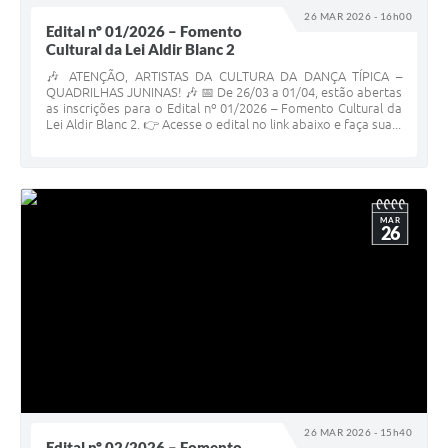
26 MAR 2026 - 16h00
Edital nº 01/2026 – Fomento
Cultural da Lei Aldir Blanc 2
🎶 ATENÇÃO, ARTISTAS DA CULTURA DA DANÇA TÍPICA –
QUADRILHAS JUNINAS! 🎶 📅 De 26/03 a 01/04, estão abertas
as inscrições para o Edital nº 01/2026 – Fomento Cultural da
Lei Aldir Blanc 2. 👉 Acesse o edital no link abaixo e faça sua...
MAR
26
26 MAR 2026 - 15h40
Edital nº 02/2026 – Fomento