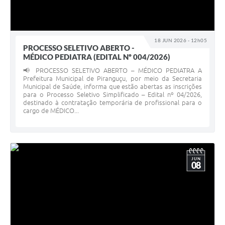
18 JUN 2026 - 12h05
PROCESSO SELETIVO ABERTO -
MÉDICO PEDIATRA (EDITAL Nº 004/2026)
📢 PROCESSO SELETIVO ABERTO – MÉDICO PEDIATRA A
Prefeitura Municipal de Piranguçu, por meio da Secretaria
Municipal de Saúde, informa que estão abertas as inscrições
para o Processo Seletivo Simplificado – Edital nº 04/2026,
destinado à contratação temporária de profissional para o
cargo de MÉDICO...
JUN
08