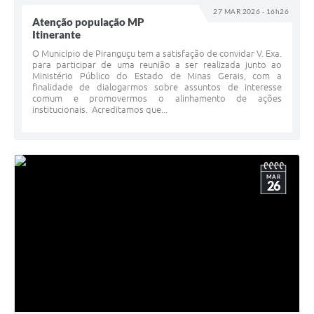
27 MAR 2026 - 16h26
Atenção população MP
Itinerante
O Município de Piranguçu tem a satisfação de convidar V. Exa.
para participar de uma reunião a ser realizada junto ao
Ministério Público do Estado de Minas Gerais, com a
finalidade de dialogarmos sobre assuntos de interesse
comum e promovermos o alinhamento de ações
institucionais. Acreditamos que...
MAR
26