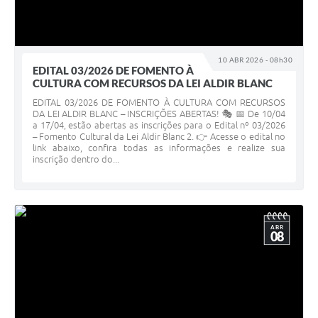
10 ABR 2026 - 08h30
EDITAL 03/2026 DE FOMENTO À
CULTURA COM RECURSOS DA LEI ALDIR BLANC
EDITAL 03/2026 DE FOMENTO À CULTURA COM RECURSOS
DA LEI ALDIR BLANC – INSCRIÇÕES ABERTAS! 🎭 📅 De 10/04
a 17/04, estão abertas as inscrições para o Edital nº 03/2026
– Fomento Cultural da Lei Aldir Blanc 2. 👉 Acesse o edital no
link abaixo, confira todas as informações e realize sua
inscrição dentro do...
ABR
08