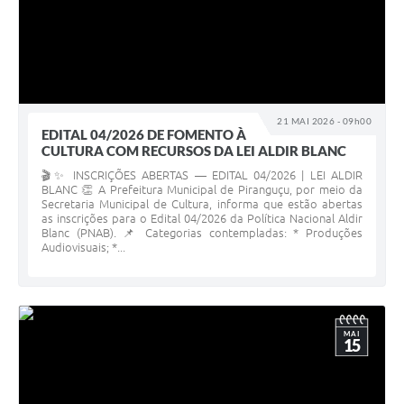
21 MAI 2026 - 09h00
EDITAL 04/2026 DE FOMENTO À
CULTURA COM RECURSOS DA LEI ALDIR BLANC
🎬✨ INSCRIÇÕES ABERTAS — EDITAL 04/2026 | LEI ALDIR
BLANC 👏 A Prefeitura Municipal de Piranguçu, por meio da
Secretaria Municipal de Cultura, informa que estão abertas
as inscrições para o Edital 04/2026 da Política Nacional Aldir
Blanc (PNAB). 📌 Categorias contempladas: * Produções
Audiovisuais; *...
MAI
15