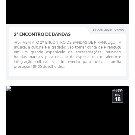
19 JUN 2026 - 09h00
2º ENCONTRO DE BANDAS
🎺🎶 VEM AÍ O 2º ENCONTRO DE BANDAS DE PIRANGUÇU! A
música, a cultura e a tradição vão tomar conta de Piranguçu
em um grande espetáculo de apresentações, reunindo
bandas marciais para uma tarde especial muito talento e
integração cultural. ✨ Um evento para toda a família
prestigiar! 📅 05 de julho de...
JUN
18