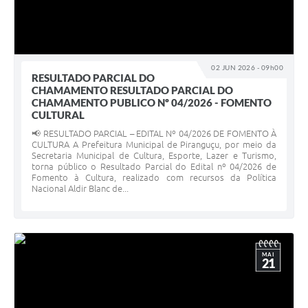
02 JUN 2026 - 09h00
RESULTADO PARCIAL DO
CHAMAMENTO RESULTADO PARCIAL DO
CHAMAMENTO PUBLICO Nº 04/2026 - FOMENTO
CULTURAL
📢 RESULTADO PARCIAL – EDITAL Nº 04/2026 DE FOMENTO À
CULTURA A Prefeitura Municipal de Piranguçu, por meio da
Secretaria Municipal de Cultura, Esporte, Lazer e Turismo,
torna público o Resultado Parcial do Edital nº 04/2026 de
Fomento à Cultura, realizado com recursos da Política
Nacional Aldir Blanc de...
MAI
21