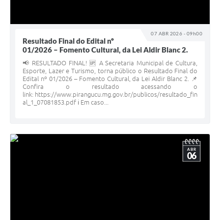
07 ABR 2026 - 09h00
Resultado Final do Edital nº
01/2026 – Fomento Cultural, da Lei Aldir Blanc 2.
📢 RESULTADO FINAL! 🆙 A Secretaria Municipal de Cultura,
Esporte, Lazer e Turismo, torna público o Resultado Final do
Edital nº 01/2026 – Fomento Cultural, da Lei Aldir Blanc 2. 📌
Confira o resultado acessando o
link: https://www.pirangucu.mg.gov.br/publicos/resultado_fin
al_1_07081853.pdf ℹ️ Em caso...
ABR
06