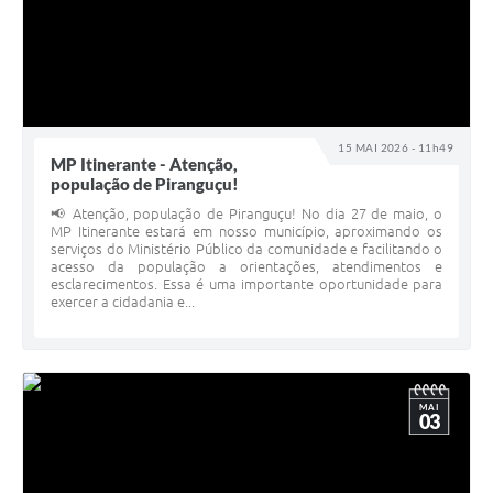
15 MAI 2026 - 11h49
MP Itinerante - Atenção,
população de Piranguçu!
📢 Atenção, população de Piranguçu! No dia 27 de maio, o
MP Itinerante estará em nosso município, aproximando os
serviços do Ministério Público da comunidade e facilitando o
acesso da população a orientações, atendimentos e
esclarecimentos. Essa é uma importante oportunidade para
exercer a cidadania e...
MAI
03