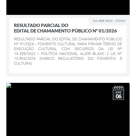
06 ABR 2026 - 13h00
RESULTADO PARCIAL DO
EDITAL DE CHAMAMENTO PÚBLICO Nº 01/2026
RESULTADO PARCIAL DO EDITAL DE CHAMAMENTO PÚBLICO
Nº 01/2026 - FOMENTO CULTURAL PARA FIRMAR TERMO DE
EXECUÇÃO CULTURAL COM RECURSOS DA LEI Nº
14.399/2022 – POLÍTICA NACIONAL ALDIR BLANC 2 LEI Nº
14.903/2024 (MARCO REGULATÓRIO DO FOMENTO À
CULTURA)
ABR
06