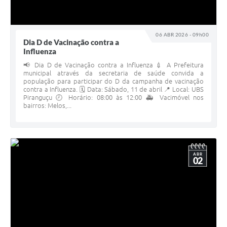
06 ABR 2026 - 09h00
Dia D de Vacinação contra a
Influenza
📢 Dia D de Vacinação contra a Influenza 💉 A Prefeitura
municipal através da secretaria de saúde convida a
população para participar do D da campanha de vacinação
contra a Influenza. 🗓 Data: Sábado, 11 de abril 📍 Local: UBS
Piranguçu 🕗 Horário: 08:00 às 12:00 🚑 Vacimóvel nos
bairros: Melos,...
ABR
02