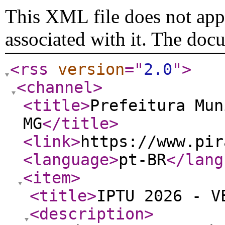
This XML file does not appe
associated with it. The doc
<rss
version
="
2.0
"
>
<channel
>
<title
>
Prefeitura Mun
MG
</title
>
<link
>
https://www.pir
<language
>
pt-BR
</lang
<item
>
<title
>
IPTU 2026 - V
<description
>