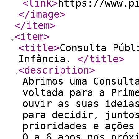
<link
>
https://www.p
</image
>
</item
>
<item
>
<title
>
Consulta Públ
Infância.
</title
>
<description
>
Abrimos uma Consult
voltada para a Prim
ouvir as suas ideia
para decidir, junto
prioridades e ações
0 a 6 anos nos próx