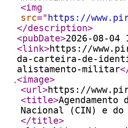
<img
src
="
https://www.pi
</description
>
<pubDate
>
2026-08-04 
<link
>
https://www.pi
da-carteira-de-ident
alistamento-militar
<
<image
>
<url
>
https://www.pi
<title
>
Agendamento 
Nacional (CIN) e do
</title
>