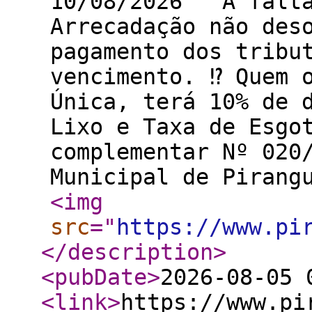
10/08/2026 A falta
Arrecadação não des
pagamento dos tribu
vencimento. ⁉️ Quem 
Única, terá 10% de 
Lixo e Taxa de Esgo
complementar Nº 020
Municipal de Piran
<img
src
="
https://www.pi
</description
>
<pubDate
>
2026-08-05 
<link
>
https://www.pi