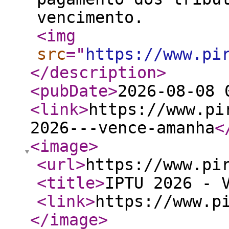
vencimento.
<img
src
="
https://www.pi
</description
>
<pubDate
>
2026-08-08 
<link
>
https://www.pi
2026---vence-amanha
<
<image
>
<url
>
https://www.pi
<title
>
IPTU 2026 - 
<link
>
https://www.p
</image
>