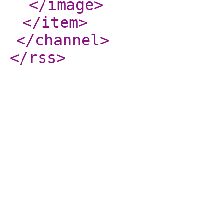
</image
>
</item
>
</channel
>
</rss
>