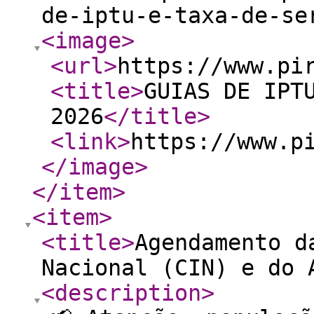
de-iptu-e-taxa-de-se
<image
>
<url
>
https://www.pi
<title
>
GUIAS DE IPT
2026
</title
>
<link
>
https://www.p
</image
>
</item
>
<item
>
<title
>
Agendamento d
Nacional (CIN) e do 
<description
>