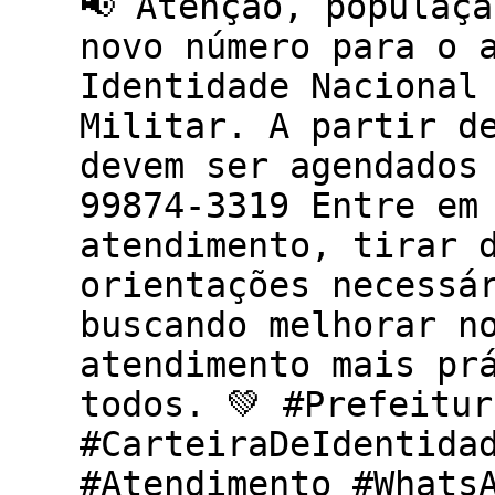
📢 Atenção, populaç
novo número para o 
Identidade Nacional
Militar. A partir d
devem ser agendados
99874-3319 Entre em
atendimento, tirar 
orientações necessá
buscando melhorar n
atendimento mais pr
todos. 💚 #Prefeitu
#CarteiraDeIdentida
#Atendimento #Whats