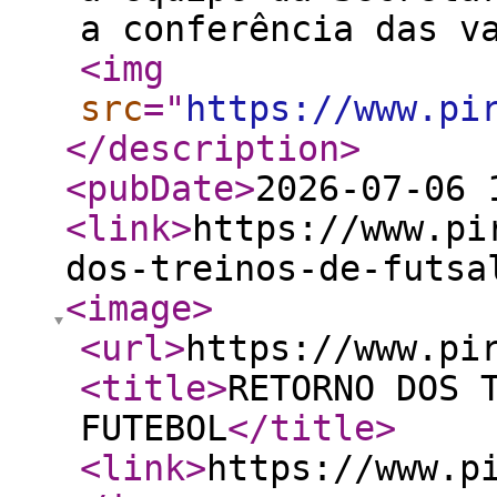
a conferência das v
<img
src
="
https://www.pi
</description
>
<pubDate
>
2026-07-06 
<link
>
https://www.pi
dos-treinos-de-futsa
<image
>
<url
>
https://www.pi
<title
>
RETORNO DOS 
FUTEBOL
</title
>
<link
>
https://www.p