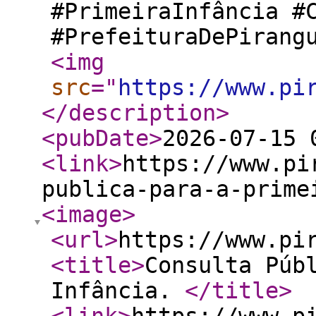
#PrimeiraInfância #
#PrefeituraDePirang
<img
src
="
https://www.pi
</description
>
<pubDate
>
2026-07-15 
<link
>
https://www.pi
publica-para-a-prime
<image
>
<url
>
https://www.pi
<title
>
Consulta Púb
Infância.
</title
>