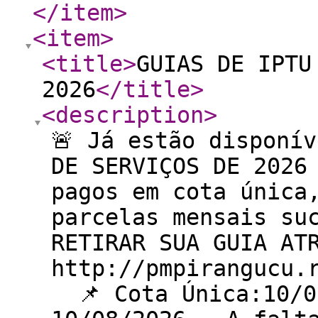
</item
>
<item
>
<title
>
GUIAS DE IPTU
2026
</title
>
<description
>
🚨 Já estão disponí
DE SERVIÇOS DE 2026 
pagos em cota única
parcelas mensais su
RETIRAR SUA GUIA AT
http://pmpirangucu.
📌 Cota Única:10/0