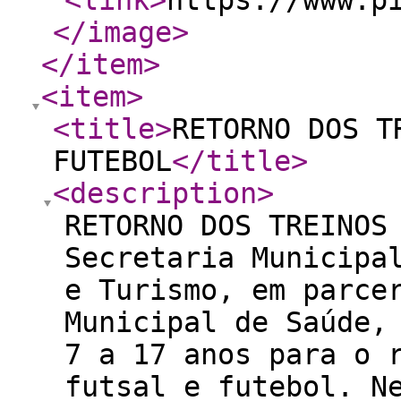
<link
>
https://www.p
</image
>
</item
>
<item
>
<title
>
RETORNO DOS T
FUTEBOL
</title
>
<description
>
RETORNO DOS TREINOS
Secretaria Municipa
e Turismo, em parce
Municipal de Saúde,
7 a 17 anos para o 
futsal e futebol. N