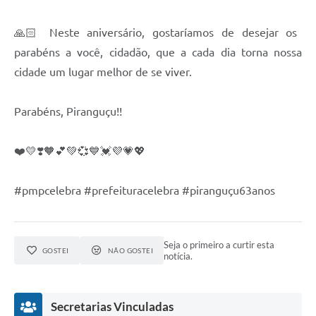
🙏🏻 Neste aniversário, gostaríamos de desejar os
parabéns a você, cidadão, que a cada dia torna nossa
cidade um lugar melhor de se viver.
Parabéns, Piranguçu!!
❤️💛❣️🧡💕💚💞💙💓💜💗💖
#pmpcelebra #prefeituracelebra #piranguçu63anos
Seja o primeiro a curtir esta
GOSTEI
NÃO GOSTEI
notícia.
Secretarias Vinculadas