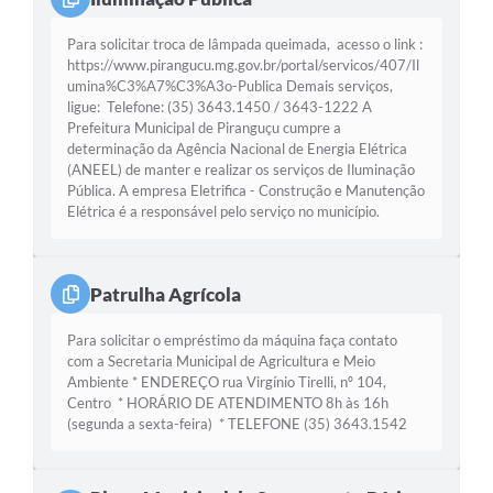
Para solicitar troca de lâmpada queimada, acesso o link :
https://www.pirangucu.mg.gov.br/portal/servicos/407/Il
umina%C3%A7%C3%A3o-Publica Demais serviços,
ligue: Telefone: (35) 3643.1450 / 3643-1222 A
Prefeitura Municipal de Piranguçu cumpre a
determinação da Agência Nacional de Energia Elétrica
(ANEEL) de manter e realizar os serviços de Iluminação
Pública. A empresa Eletrifica - Construção e Manutenção
Elétrica é a responsável pelo serviço no município.
Patrulha Agrícola
Para solicitar o empréstimo da máquina faça contato
com a Secretaria Municipal de Agricultura e Meio
Ambiente * ENDEREÇO rua Virgínio Tirelli, nº 104,
Centro * HORÁRIO DE ATENDIMENTO 8h às 16h
(segunda a sexta-feira) * TELEFONE (35) 3643.1542