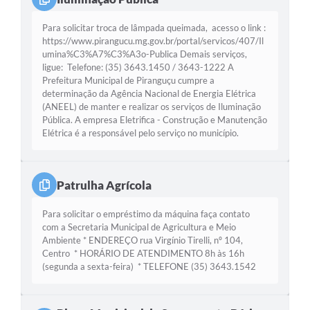
Para solicitar troca de lâmpada queimada, acesso o link :
https://www.pirangucu.mg.gov.br/portal/servicos/407/Il
umina%C3%A7%C3%A3o-Publica Demais serviços,
ligue: Telefone: (35) 3643.1450 / 3643-1222 A
Prefeitura Municipal de Piranguçu cumpre a
determinação da Agência Nacional de Energia Elétrica
(ANEEL) de manter e realizar os serviços de Iluminação
Pública. A empresa Eletrifica - Construção e Manutenção
Elétrica é a responsável pelo serviço no município.
Patrulha Agrícola
Para solicitar o empréstimo da máquina faça contato
com a Secretaria Municipal de Agricultura e Meio
Ambiente * ENDEREÇO rua Virgínio Tirelli, nº 104,
Centro * HORÁRIO DE ATENDIMENTO 8h às 16h
(segunda a sexta-feira) * TELEFONE (35) 3643.1542