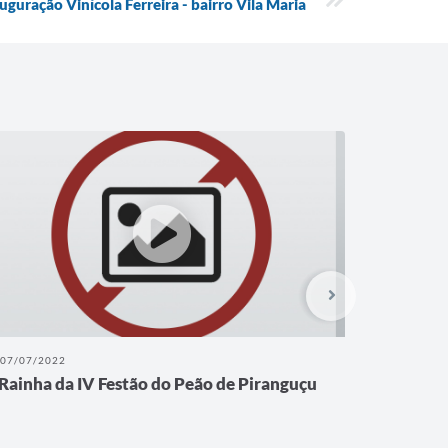
uguração Vinícola Ferreira - bairro Vila Maria
07/07/2022
11/06/202
Rainha da IV Festão do Peão de Piranguçu
Reforma 
Matriz 