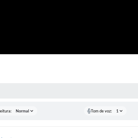
 MÍDIAS
eitura:
Tom de voz: