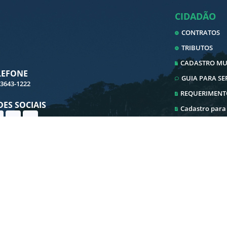
CIDADÃO
CONTRATOS
TRIBUTOS
CADASTRO MUN
LEFONE
GUIA PARA S
 3643-1222
REQUERIMENT
DES SOCIAIS
Cadastro para
Cadastro ITBI
Ouvidoria
Transparência
E-SIC
Iluminação Pu