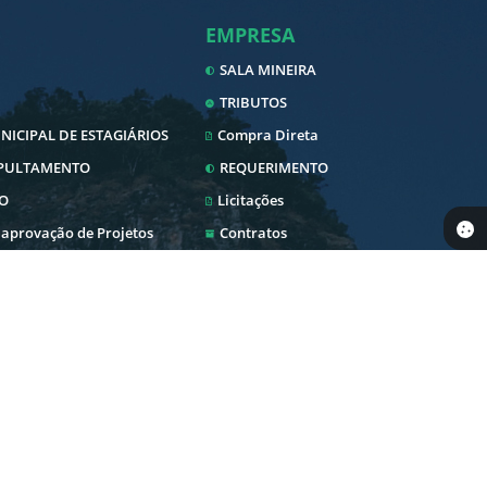
EMPRESA
SALA MINEIRA
TRIBUTOS
ICIPAL DE ESTAGIÁRIOS
Compra Direta
EPULTAMENTO
REQUERIMENTO
O
Licitações
 aprovação de Projetos
Contratos
Nota Fiscal Eletrônica
Diário Oficial
SERVIDOR
 Pública
Transparência
Envio Nota Fiscal/Fatura
Newslatter
WebMail
blica
Telefones Úteis
Holerite Online
Serviços Online
PEDIDO DE COMPRAS
Intranet