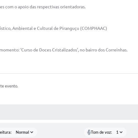
tes com o apoio das respectivas orientadoras.
tístico, Ambiental e Cultural de Piranguçu (COMPHAAC)
o momento:
‘Curso de Doces Cristalizados’, no bairro dos Correinhas.
ste evento.
 MÍDIAS
eitura:
Tom de voz: