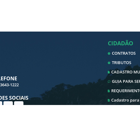
CIDADÃO
CONTRATOS
TRIBUTOS
CADASTRO MUN
LEFONE
GUIA PARA S
 3643-1222
REQUERIMENT
DES SOCIAIS
Cadastro para
Cadastro ITBI
Ouvidoria
Transparência
E-SIC