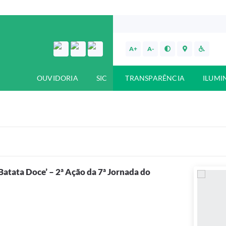
A+
A-
OUVIDORIA
SIC
TRANSPARÊNCIA
ILUMI
Batata Doce’ – 2ª Ação da 7ª Jornada do