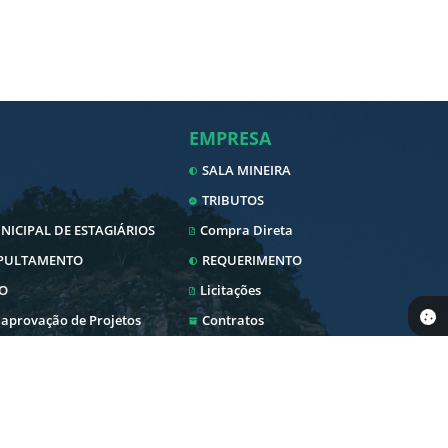
EMPRESA
SALA MINEIRA
TRIBUTOS
ICIPAL DE ESTAGIÁRIOS
Compra Direta
EPULTAMENTO
REQUERIMENTO
O
Licitações
 aprovação de Projetos
Contratos
Nota Fiscal Eletrônica
Diário Oficial
SERVIDOR
 Pública
Transparência
Envio Nota Fiscal/Fatura
Newslatter
WebMail