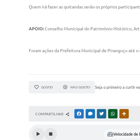
Quem irá fazer as quitandas serão os
próprios participan
APOIO:
Conselho Municipal do Patrimônio Histórico, Ar
Foram ações da Prefeitura Municipal de Piranguçu até 
Seja o primeiro a curtir e
GOSTEI
NÃO GOSTEI
COMPARTILHAR
FACEBOOK
MESSENGER
TWITTER
WHATSAPP
OUTRAS
Velocidade de l