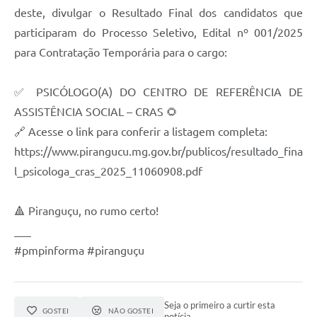
deste, divulgar o Resultado Final dos candidatos que
participaram do Processo Seletivo, Edital nº 001/2025
para Contratação Temporária para o cargo:
✅ PSICÓLOGO(A) DO CENTRO DE REFERÊNCIA DE
ASSISTÊNCIA SOCIAL – CRAS 🌻
🔗 Acesse o link para conferir a listagem completa:
https://www.pirangucu.mg.gov.br/publicos/resultado_fina
l_psicologa_cras_2025_11060908.pdf
🔺 Piranguçu, no rumo certo!
___
#pmpinforma #piranguçu
Seja o primeiro a curtir esta
GOSTEI
NÃO GOSTEI
notícia.