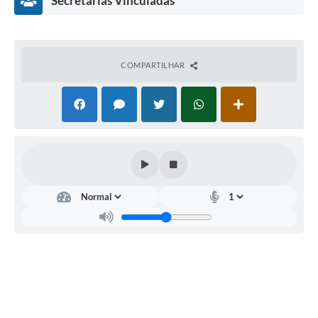
Secretarias Vinculadas
COMPARTILHAR
Secr
etar
ia
Mu
nici
pal
de
Saú
de
Glau
cia