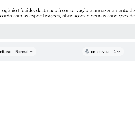
trogênio Líquido, destinado à conservação e armazenamento d
acordo com as especificações, obrigações e demais condições d
 MÍDIAS
eitura:
Tom de voz: