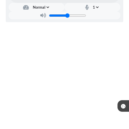
Secr
etar
ia
Mu
nici
pal
de
Edu
caçã
o
Ana
Paul
a de
Sales
Dias
e
Silva
Telefone: (35) 3643-1222
Endereço: Rua João Antunes Siqueira, 420, Centro | CEP: 37511-000