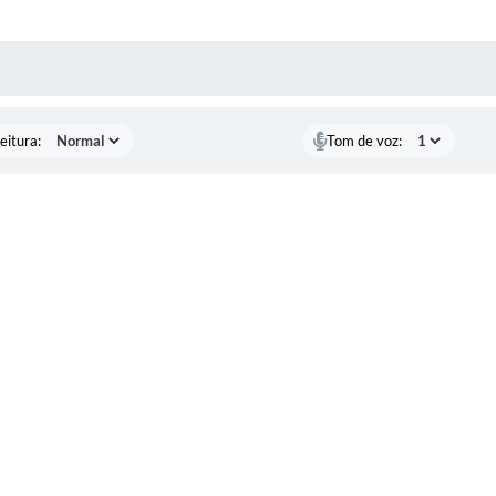
 MÍDIAS
eitura:
Tom de voz: