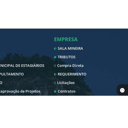
EMPRESA
SALA MINEIRA
TRIBUTOS
ICIPAL DE ESTAGIÁRIOS
Compra Direta
EPULTAMENTO
REQUERIMENTO
O
Licitações
 aprovação de Projetos
Contratos
Nota Fiscal Eletrônica
Diário Oficial
SERVIDOR
 Pública
Transparência
Envio Nota Fiscal/Fatura
Newslatter
WebMail