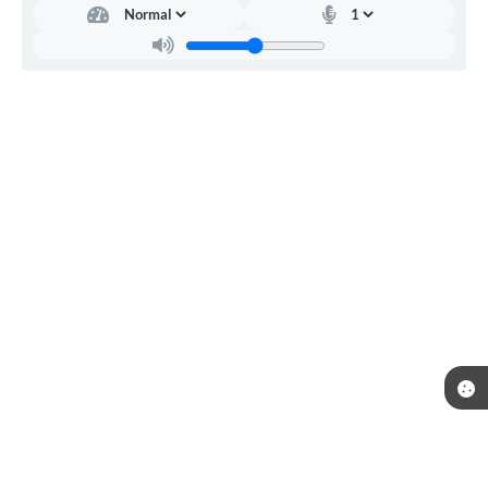
etar
ia
Mu
nici
pal
de
Saú
de
Glau
cia
da
Silva
Corr
êa
Telefone: (35) 3643-1222
Endereço: Rua João Antunes Siqueira, 420, Centro | CEP: 37511-000