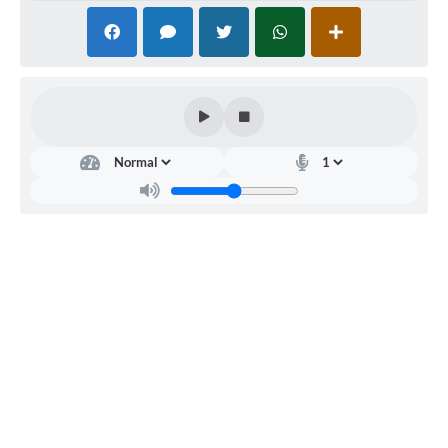
Secr
etar
ia
Mu
nici
pal
de
Saú
de
Glau
cia
da
Silva
Corr
êa