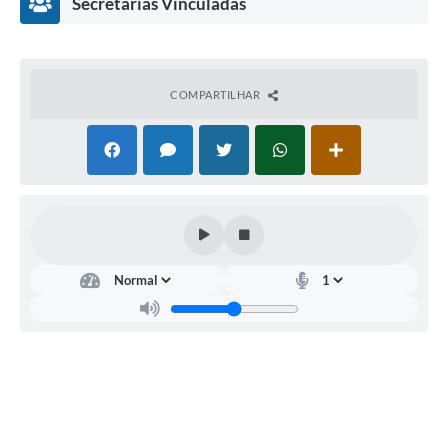
Secretarias Vinculadas
COMPARTILHAR
Secr
etar
ia
Mu
nici
pal
de
Obr
as,
Tra
nsp