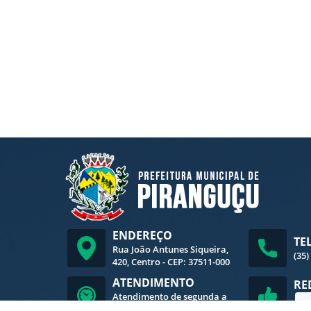
in
is
tr
a
ç
ã
o
A
ur
ea
Sa
br
in
a
Sil
va
ENDEREÇO
TE
Rua João Antunes Siqueira,
(35)
420, Centro - CEP: 37511-000
ATENDIMENTO
RE
Atendimento de segunda a
sexta-feira, das 8h às 16h