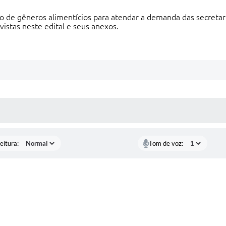
ão de gêneros alimentícios para atendar a demanda das secretari
vistas neste edital e seus anexos.
 MÍDIAS
eitura:
Tom de voz: