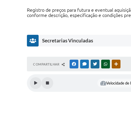
Registro de preços para futura e eventual aquisiç
conforme descrição, especificação e condições pre
Secretarias Vinculadas
S
COMPARTILHAR
FACEBOOK
MESSENGER
TWITTER
WHATSAPP
OUTRAS
e
cr
et
Velocidade de l
ar
ia
M
u
ni
ci
p
al
d