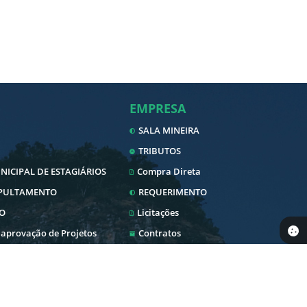
EMPRESA
SALA MINEIRA
TRIBUTOS
ICIPAL DE ESTAGIÁRIOS
Compra Direta
EPULTAMENTO
REQUERIMENTO
O
Licitações
 aprovação de Projetos
Contratos
Nota Fiscal Eletrônica
Diário Oficial
SERVIDOR
 Pública
Transparência
Envio Nota Fiscal/Fatura