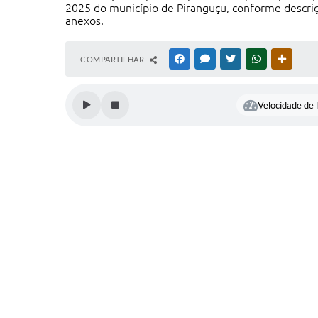
2025 do município de Piranguçu, conforme descriçã
anexos.
COMPARTILHAR
FACEBOOK
MESSENGER
TWITTER
WHATSAPP
OUTRAS
Velocidade de l