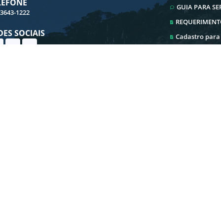
LEFONE
GUIA PARA S
 3643-1222
REQUERIMENT
DES SOCIAIS
Cadastro para
Cadastro ITBI
Ouvidoria
Transparência
E-SIC
Iluminação Pu
ersão do Sistema:
3.5.3 - 19/06/2026
Portal atualizado em:
08/08/2026
© Copyright Instar - 2006-2026. Todos os direitos reservados - Instar Tecnologia