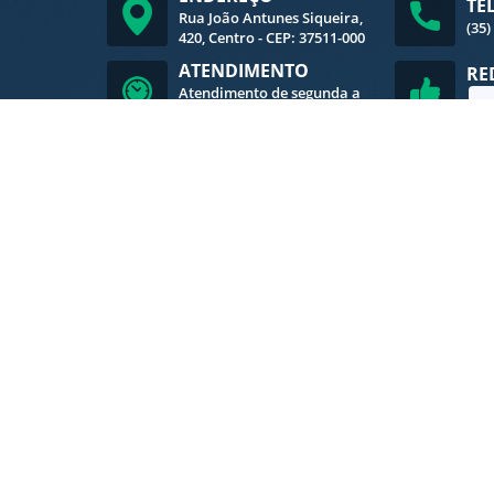
TE
Rua João Antunes Siqueira,
(35)
420, Centro - CEP: 37511-000
ATENDIMENTO
RE
Atendimento de segunda a
sexta-feira, das 8h às 16h
V