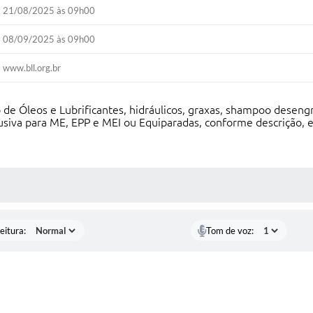
21/08/2025 às 09h00
08/09/2025 às 09h00
www.bll.org.br
o de Óleos e Lubrificantes, hidráulicos, graxas, shampoo desen
usiva para ME, EPP e MEI ou Equiparadas, conforme descrição, e
 MÍDIAS
eitura:
Tom de voz: