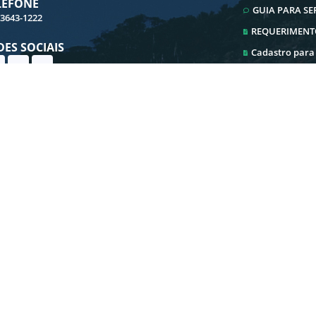
LEFONE
GUIA PARA S
 3643-1222
REQUERIMENT
DES SOCIAIS
Cadastro para
Cadastro ITBI
Ouvidoria
Transparência
E-SIC
Iluminação Pu
ersão do Sistema:
3.5.3 - 19/06/2026
Portal atualizado em:
05/08/2026
© Copyright Instar - 2006-2026. Todos os direitos reservados - Instar Tecnologia