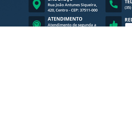
TE
Rua João Antunes Siqueira,
(35)
420, Centro - CEP: 37511-000
ATENDIMENTO
RE
Atendimento de segunda a
sexta-feira, das 8h às 16h
V