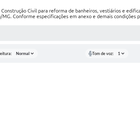
onstrução Civil para reforma de banheiros, vestiários e edific
çu/MG. Conforme especificações em anexo e demais condições p
 MÍDIAS
eitura:
Tom de voz: