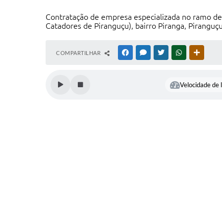
Contratação de empresa especializada no ramo de C
Catadores de Piranguçu), bairro Piranga, Pirangu
COMPARTILHAR
FACEBOOK
MESSENGER
TWITTER
WHATSAPP
OUTRAS
Velocidade de l