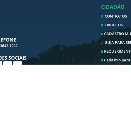
CIDADÃO
CONTRATOS
TRIBUTOS
CADASTRO MUN
LEFONE
GUIA PARA S
 3643-1222
REQUERIMENT
DES SOCIAIS
Cadastro para
Cadastro ITBI
Ouvidoria
Transparência
E-SIC
Iluminação Pu