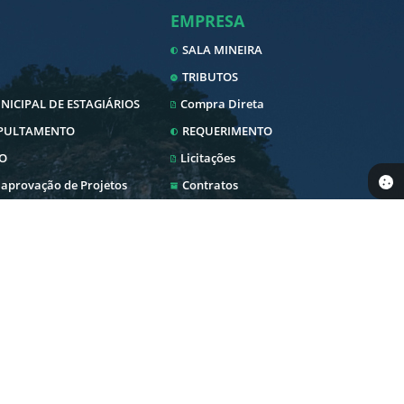
EMPRESA
SALA MINEIRA
TRIBUTOS
ICIPAL DE ESTAGIÁRIOS
Compra Direta
EPULTAMENTO
REQUERIMENTO
O
Licitações
 aprovação de Projetos
Contratos
Nota Fiscal Eletrônica
Diário Oficial
SERVIDOR
 Pública
Transparência
Envio Nota Fiscal/Fatura
Newslatter
WebMail
blica
Telefones Úteis
Holerite Online
Serviços Online
PEDIDO DE COMPRAS
Intranet