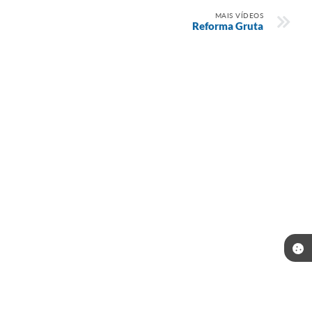
MAIS VÍDEOS
Reforma Gruta
Telefone: (35) 3643-1222
Endereço: Rua João Antunes Siqueira, 420, Centro | CEP: 37511-000