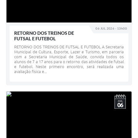
06 JUL 2026 - 13h00
RETORNO DOS TREINOS DE
FUTSAL E FUTEBOL
RETORNO DOS TREINOS DE FUTSAL E FUTEBOL A Secretaria
Municipal de Cultura, Esporte, Lazer e Turismo, em parceria
com a Secretaria Municipal de Saúde, convida todos os
alunos de 7 a 17 anos para o retorno das atividades de futsal
e futebol. Neste primeiro encontro, será realizada uma
avaliação física e...
JUL
06