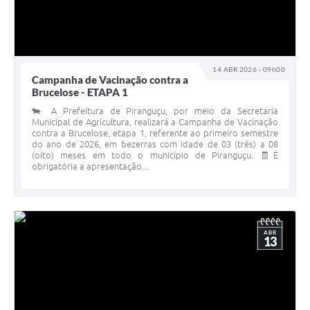
14 ABR 2026 - 09h00
Campanha de Vacinação contra a
Brucelose - ETAPA 1
🐄 A Prefeitura de Piranguçu, por meio da Secretaria
Municipal de Agricultura, realizará a Campanha de Vacinação
contra a Brucelose, etapa 1, referente ao primeiro semestre
do ano de 2026, em bezerras com idade de 03 (três) a 08
(oito) meses em todo o município de Piranguçu. 🧾É
obrigatória a apresentação...
ABR
13