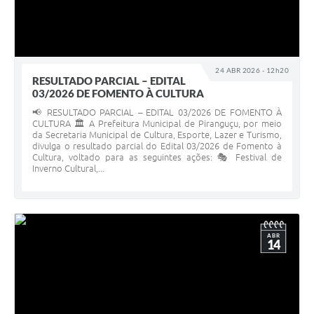
24 ABR 2026 - 12h20
RESULTADO PARCIAL – EDITAL
03/2026 DE FOMENTO À CULTURA
📢 RESULTADO PARCIAL – EDITAL 03/2026 DE FOMENTO À
CULTURA 🏛️ A Prefeitura Municipal de Piranguçu, por meio
da Secretaria Municipal de Cultura, Esporte, Lazer e Turismo,
divulga o resultado parcial do Edital 03/2026 de Fomento à
Cultura, voltado para as seguintes ações: 🎭 Festival de
Inverno Cultural,...
ABR
14