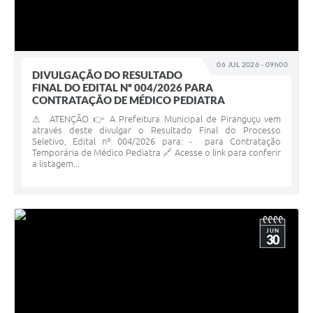
06 JUL 2026 - 09h00
DIVULGAÇÃO DO RESULTADO
FINAL DO EDITAL Nº 004/2026 PARA
CONTRATAÇÃO DE MÉDICO PEDIATRA
⚠ ATENÇÃO 👉 A Prefeitura Municipal de Piranguçu vem
através deste divulgar o Resultado Final do Processo
Seletivo, Edital nº 004/2026 para: - para Contratação
Temporária de Médico Pediatra 🔗 Acesse o link para conferir
a listagem...
JUN
30