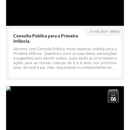
15 JUL 2026 - 08h00
Consulta Pública para a Primeira
Infância.
Abrimos uma Consulta Pública muito especial voltada para a
Primeira Infância. Queremos ouvir as suas ideias, percepções
e sugestões para decidir, juntos, quais serão as prioridades e
ações para as nossas crianças de 0 a 6 anos nos próximos
anos. Se você é pai, mãe, responsável ou simplesmente um...
JUL
06