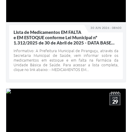
30 JUN 2026 - 08h00
Lista de Medicamentos EM FALTA
e EM ESTOQUE conforme Lei Municipal nº
1.312/2025 de 30 de Abril de 2025 - DATA BASE...
Informativo: A Prefeitura Municipal de Piranguçu, através da
Secretaria Municipal de Saúde, vem informar sobre os
medicamentos em estoque e em falta na Farmácia da
Unidade Básica de Saúde. Para acessar a lista completa,
clique no link abaixo: - MEDICAMENTOS EM...
JUN
29