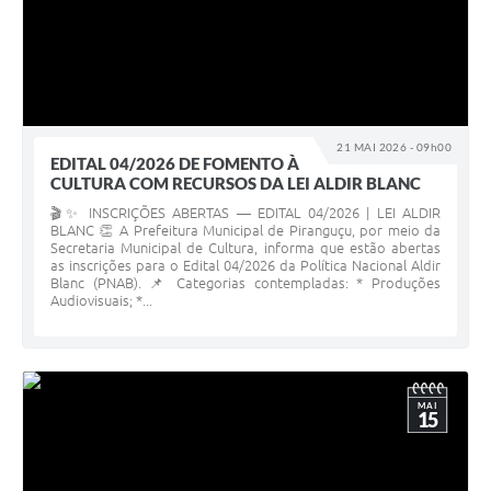
21 MAI 2026 - 09h00
EDITAL 04/2026 DE FOMENTO À
CULTURA COM RECURSOS DA LEI ALDIR BLANC
🎬✨ INSCRIÇÕES ABERTAS — EDITAL 04/2026 | LEI ALDIR
BLANC 👏 A Prefeitura Municipal de Piranguçu, por meio da
Secretaria Municipal de Cultura, informa que estão abertas
as inscrições para o Edital 04/2026 da Política Nacional Aldir
Blanc (PNAB). 📌 Categorias contempladas: * Produções
Audiovisuais; *...
MAI
15