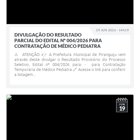
29 JUN 2026 - 14h19
DIVULGAÇÃO DO RESULTADO
PARCIAL DO EDITAL Nº 004/2026 PARA
CONTRATAÇÃO DE MÉDICO PEDIATRA
⚠ ATENÇÃO 👉 A Prefeitura Municipal de Piranguçu vem
através deste divulgar o Resultado Provisório do Processo
Seletivo, Edital nº 004/2026 para: - para Contratação
Temporária de Médico Pediatra 🔗 Acesse o link para conferir
a listagem...
JUN
19