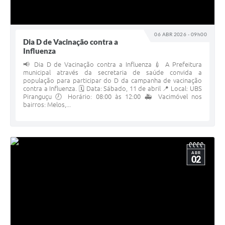
06 ABR 2026 - 09h00
Dia D de Vacinação contra a
Influenza
📢 Dia D de Vacinação contra a Influenza 💉 A Prefeitura
municipal através da secretaria de saúde convida a
população para participar do D da campanha de vacinação
contra a Influenza. 🗓 Data: Sábado, 11 de abril 📍 Local: UBS
Piranguçu 🕗 Horário: 08:00 às 12:00 🚑 Vacimóvel nos
bairros: Melos,...
ABR
02