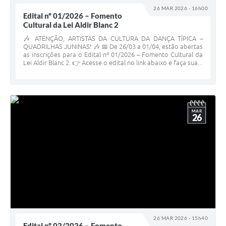
26 MAR 2026 - 16h00
Edital nº 01/2026 – Fomento
Cultural da Lei Aldir Blanc 2
🎶 ATENÇÃO, ARTISTAS DA CULTURA DA DANÇA TÍPICA –
QUADRILHAS JUNINAS! 🎶 📅 De 26/03 a 01/04, estão abertas
as inscrições para o Edital nº 01/2026 – Fomento Cultural da
Lei Aldir Blanc 2. 👉 Acesse o edital no link abaixo e faça sua...
MAR
26
26 MAR 2026 - 15h40
Edital nº 02/2026 – Fomento