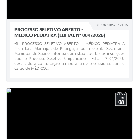
18 JUN 2026 - 12h05
PROCESSO SELETIVO ABERTO -
MÉDICO PEDIATRA (EDITAL Nº 004/2026)
📢 PROCESSO SELETIVO ABERTO – MÉDICO PEDIATRA A
Prefeitura Municipal de Piranguçu, por meio da Secretaria
Municipal de Saúde, informa que estão abertas as inscrições
para o Processo Seletivo Simplificado – Edital nº 04/2026,
destinado à contratação temporária de profissional para o
cargo de MÉDICO...
JUN
08