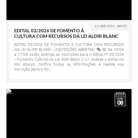
10 ABR 2026 - 08h30
EDITAL 03/2026 DE FOMENTO À
CULTURA COM RECURSOS DA LEI ALDIR BLANC
EDITAL 03/2026 DE FOMENTO À CULTURA COM RECURSOS
DA LEI ALDIR BLANC – INSCRIÇÕES ABERTAS! 🎭 📅 De 10/04
a 17/04, estão abertas as inscrições para o Edital nº 03/2026
– Fomento Cultural da Lei Aldir Blanc 2. 👉 Acesse o edital no
link abaixo, confira todas as informações e realize sua
inscrição dentro do...
ABR
08