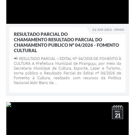
02 JUN 2026 - 09h00
RESULTADO PARCIAL DO
CHAMAMENTO RESULTADO PARCIAL DO
CHAMAMENTO PUBLICO Nº 04/2026 - FOMENTO
CULTURAL
📢 RESULTADO PARCIAL – EDITAL Nº 04/2026 DE FOMENTO À
CULTURA A Prefeitura Municipal de Piranguçu, por meio da
Secretaria Municipal de Cultura, Esporte, Lazer e Turismo,
torna público o Resultado Parcial do Edital nº 04/2026 de
Fomento à Cultura, realizado com recursos da Política
Nacional Aldir Blanc de...
MAI
21