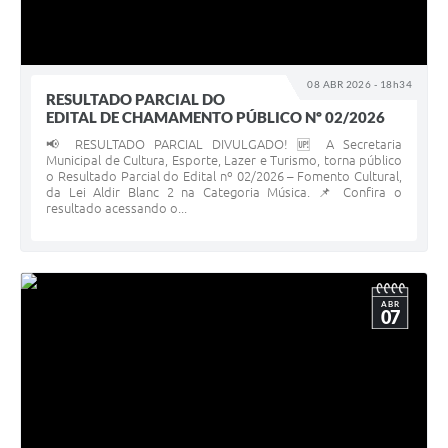
08 ABR 2026 - 18h34
RESULTADO PARCIAL DO
EDITAL DE CHAMAMENTO PÚBLICO Nº 02/2026
📢 RESULTADO PARCIAL DIVULGADO! 🆙 A Secretaria
Municipal de Cultura, Esporte, Lazer e Turismo, torna público
o Resultado Parcial do Edital nº 02/2026 – Fomento Cultural,
da Lei Aldir Blanc 2 na Categoria Música. 📌 Confira o
resultado acessando o...
ABR
07