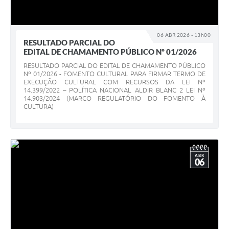
06 ABR 2026 - 13h00
RESULTADO PARCIAL DO
EDITAL DE CHAMAMENTO PÚBLICO Nº 01/2026
RESULTADO PARCIAL DO EDITAL DE CHAMAMENTO PÚBLICO
Nº 01/2026 - FOMENTO CULTURAL PARA FIRMAR TERMO DE
EXECUÇÃO CULTURAL COM RECURSOS DA LEI Nº
14.399/2022 – POLÍTICA NACIONAL ALDIR BLANC 2 LEI Nº
14.903/2024 (MARCO REGULATÓRIO DO FOMENTO À
CULTURA)
ABR
06