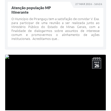
27 MAR 2026 - 16h26
Atenção população MP
Itinerante
O Município de Piranguçu tem a satisfação de convidar V. Exa.
para participar de uma reunião a ser realizada junto ao
Ministério Público do Estado de Minas Gerais, com a
finalidade de dialogarmos sobre assuntos de interesse
comum e promovermos o alinhamento de ações
institucionais. Acreditamos que...
MAR
26