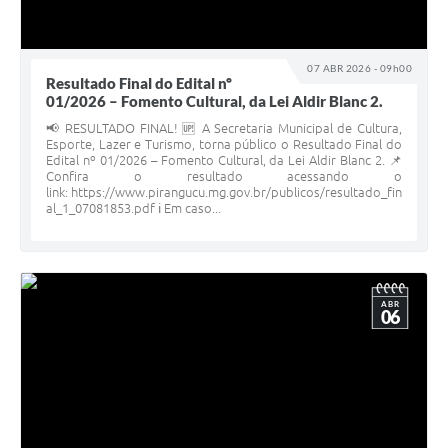
07 ABR 2026 - 09h00
Resultado Final do Edital nº
01/2026 – Fomento Cultural, da Lei Aldir Blanc 2.
📢 RESULTADO FINAL! 🆙 A Secretaria Municipal de Cultura,
Esporte, Lazer e Turismo, torna público o Resultado Final do
Edital nº 01/2026 – Fomento Cultural, da Lei Aldir Blanc 2. 📌
Confira o resultado acessando o
link: https://www.pirangucu.mg.gov.br/publicos/resultado_fin
al_1_07081853.pdf ℹ️ Em caso...
ABR
06