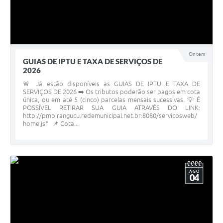
Ontem
GUIAS DE IPTU E TAXA DE SERVIÇOS DE
2026
🚨 Já estão disponíveis as GUIAS DE IPTU E TAXA DE
SERVIÇOS DE 2026 ➡️ Os tributos poderão ser pagos em cota
única, ou em até 5 (cinco) parcelas mensais sucessivas. 💡 É
POSSÍVEL RETIRAR SUA GUIA ATRAVÉS DO LINK:
http://pmpirangucu.redemunicipal.net.br:8080/servicosweb/
home.jsf 📌 Cota...
AGO
04