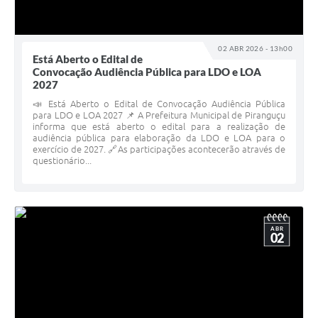
02 ABR 2026 - 13h00
Está Aberto o Edital de
Convocação Audiência Pública para LDO e LOA
2027
📣 Está Aberto o Edital de Convocação Audiência Pública
para LDO e LOA 2027 📌 A Prefeitura Municipal de Piranguçu
informa que está aberto o edital para a realização de
audiência pública para elaboração da LDO e LOA para o
exercício de 2027. 🔗As participações acontecerão através de
questionário...
ABR
02