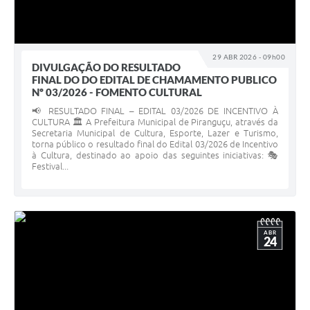
29 ABR 2026 - 09h00
DIVULGAÇÃO DO RESULTADO
FINAL DO DO EDITAL DE CHAMAMENTO PUBLICO
Nº 03/2026 - FOMENTO CULTURAL
📢 RESULTADO FINAL – EDITAL 03/2026 DE INCENTIVO À
CULTURA 🏛️ A Prefeitura Municipal de Piranguçu, através da
Secretaria Municipal de Cultura, Esporte, Lazer e Turismo,
torna público o resultado final do Edital 03/2026 de Incentivo
à Cultura, destinado ao apoio das seguintes iniciativas: 🎭
Festival...
ABR
24