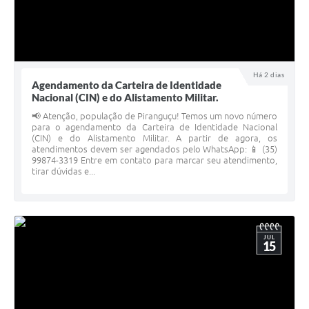
Há 2 dias
Agendamento da Carteira de Identidade
Nacional (CIN) e do Alistamento Militar.
📢 Atenção, população de Piranguçu! Temos um novo número
para o agendamento da Carteira de Identidade Nacional
(CIN) e do Alistamento Militar. A partir de agora, os
atendimentos devem ser agendados pelo WhatsApp: 📱 (35)
99874-3319 Entre em contato para marcar seu atendimento,
tirar dúvidas e...
JUL
15