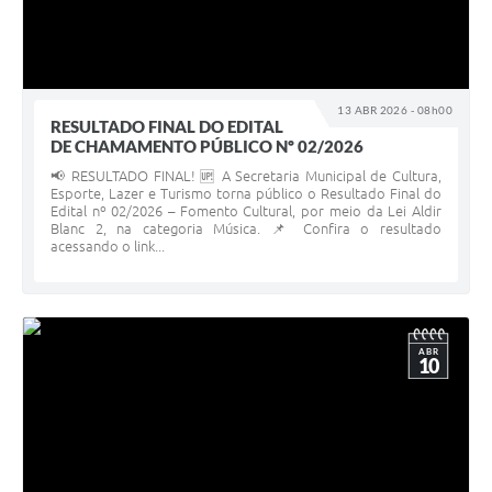
13 ABR 2026 - 08h00
RESULTADO FINAL DO EDITAL
DE CHAMAMENTO PÚBLICO Nº 02/2026
📢 RESULTADO FINAL! 🆙 A Secretaria Municipal de Cultura,
Esporte, Lazer e Turismo torna público o Resultado Final do
Edital nº 02/2026 – Fomento Cultural, por meio da Lei Aldir
Blanc 2, na categoria Música. 📌 Confira o resultado
acessando o link...
ABR
10