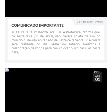
02 ABR 2026 - 09h30
COMUNICADO IMPORTANTE
🚨 COMUNICADO IMPORTANTE 🚨 A Prefeitura informa que,
na sexta-feira (03 de abril), não haverá coleta de lixo no
município, devido ao feriado da Sexta-feira Santa. ✅ A coleta
será realizada no dia 04/04, no sábado. Pedimos a
colaboração de todos para não colocar o lixo nas ruas nesta
data,...
ABR
01