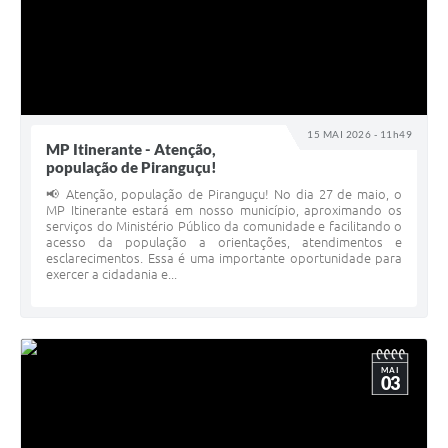
15 MAI 2026 - 11h49
MP Itinerante - Atenção,
população de Piranguçu!
📢 Atenção, população de Piranguçu! No dia 27 de maio, o
MP Itinerante estará em nosso município, aproximando os
serviços do Ministério Público da comunidade e facilitando o
acesso da população a orientações, atendimentos e
esclarecimentos. Essa é uma importante oportunidade para
exercer a cidadania e...
MAI
03