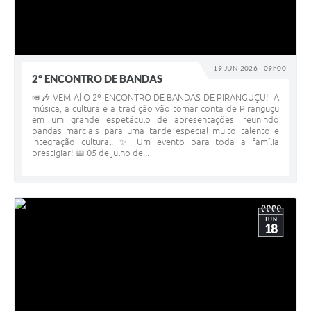
19 JUN 2026 - 09h00
2º ENCONTRO DE BANDAS
🎺🎶 VEM AÍ O 2º ENCONTRO DE BANDAS DE PIRANGUÇU! A
música, a cultura e a tradição vão tomar conta de Piranguçu
em um grande espetáculo de apresentações, reunindo
bandas marciais para uma tarde especial muito talento e
integração cultural. ✨ Um evento para toda a família
prestigiar! 📅 05 de julho de...
JUN
18