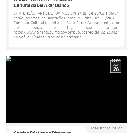
Cultural da Lei Aldir Blanc 2
🎶 ATENÇÃO, ARTISTAS DA MÚSICA! 🎶 📅 De 26/03 a 06/04,
estão abertas as inscrições para o Edital nº 02/2026 –
Fomento Cultural da Lei Aldir Blanc 2. 👉 Acesse o edital no
link abaixo e faça sua inscrição:
https://www.pirangucu.mg.gov.br/publicos/edital_02_250427
16.pdf 📍 Dúvidas? Procure a Secretaria...
MAR
26
26 MAR 2026 - 09h00
Corrida Rústica de Piranguçu,