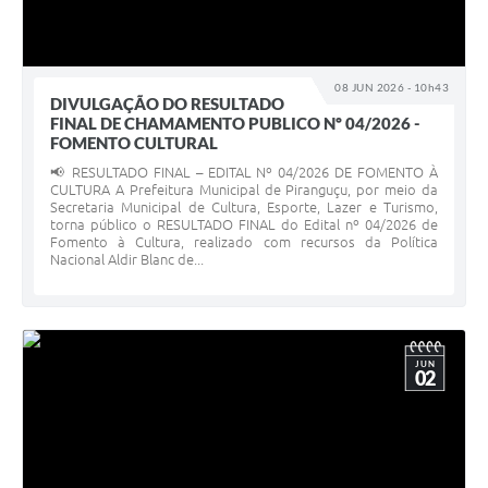
08 JUN 2026 - 10h43
DIVULGAÇÃO DO RESULTADO
FINAL DE CHAMAMENTO PUBLICO Nº 04/2026 -
FOMENTO CULTURAL
📢 RESULTADO FINAL – EDITAL Nº 04/2026 DE FOMENTO À
CULTURA A Prefeitura Municipal de Piranguçu, por meio da
Secretaria Municipal de Cultura, Esporte, Lazer e Turismo,
torna público o RESULTADO FINAL do Edital nº 04/2026 de
Fomento à Cultura, realizado com recursos da Política
Nacional Aldir Blanc de...
JUN
02