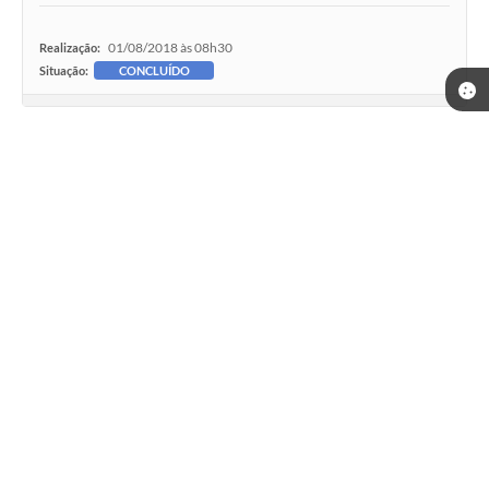
01/08/2018 às 08h30
Realização:
Situação:
CONCLUÍDO
PROCESSO LICITATÓRIO 2018 - TOMADA DE
PREÇOS No 006/2018
06/12/2018 às 08h30
Realização:
Situação:
CONCLUÍDO
Telefone: (35) 3643-1222
Endereço: Rua João Antunes Siqueira, 420, Centro | CEP: 37511-000
Atendimento de segunda a sexta-feira, das 8h às 16h