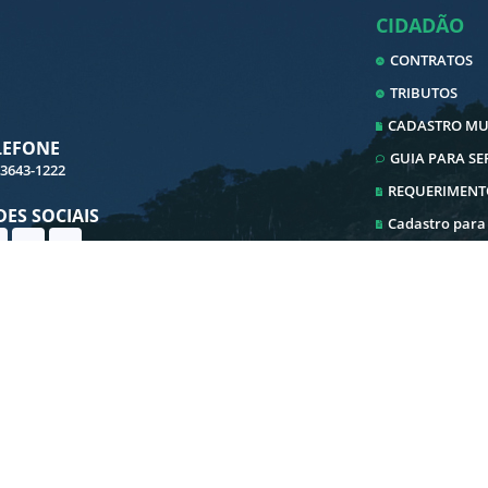
CIDADÃO
CONTRATOS
TRIBUTOS
CADASTRO MUN
LEFONE
GUIA PARA S
 3643-1222
REQUERIMENT
DES SOCIAIS
Cadastro para
Cadastro ITBI
Ouvidoria
Transparência
E-SIC
Iluminação Pu