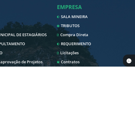
EMPRESA
SALA MINEIRA
TRIBUTOS
ICIPAL DE ESTAGIÁRIOS
Compra Direta
EPULTAMENTO
REQUERIMENTO
O
Licitações
 aprovação de Projetos
Contratos
Nota Fiscal Eletrônica
Diário Oficial
SERVIDOR
 Pública
Transparência
Envio Nota Fiscal/Fatura
Newslatter
WebMail
blica
Telefones Úteis
Holerite Online
Serviços Online
PEDIDO DE COMPRAS
Intranet