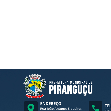
ENDEREÇO
TE
Rua João Antunes Siqueira,
(35)