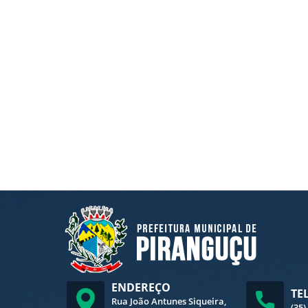
ENDEREÇO
TE
Rua João Antunes Siqueira,
(35)