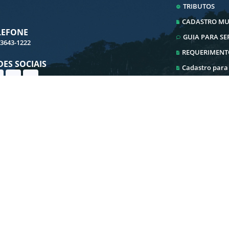
TRIBUTOS
CADASTRO MUN
LEFONE
GUIA PARA S
 3643-1222
REQUERIMENT
DES SOCIAIS
Cadastro para
Cadastro ITBI
Ouvidoria
Transparência
E-SIC
Iluminação Pu
ersão do Sistema:
3.5.3 - 19/06/2026
Portal atualizado em:
07/08/2026