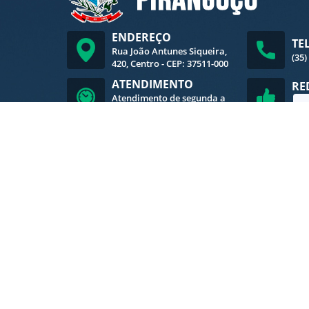
ENDEREÇO
TE
Rua João Antunes Siqueira,
(35)
420, Centro - CEP: 37511-000
ATENDIMENTO
RE
Atendimento de segunda a
sexta-feira, das 8h às 16h
V